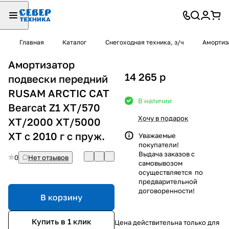
Главная
Каталог
Снегоходная техника, з/ч
Амортиз
Амортизатор
14 265
p
подвески передний
RUSAM ARCTIC CAT
В наличии
Bearcat Z1 XT/570
Хочу в подарок
XT/2000 XT/5000
XT с 2010 г с пруж.
Уважаемые
покупатели!
Выдача заказов с
0
Нет отзывов
самовывозом
осуществляется по
предварительной
договоренности!
В корзину
Купить в 1 клик
Цена действительна только для