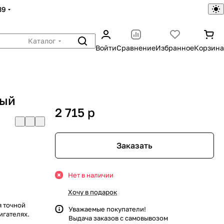
39
Каталог
Войти
Сравнение
Избранное
Корзина
ный
2 715
p
Заказать
Нет в наличии
Хочу в подарок
я точной
Уважаемые покупатели!
игателях.
Выдача заказов с самовывозом
.