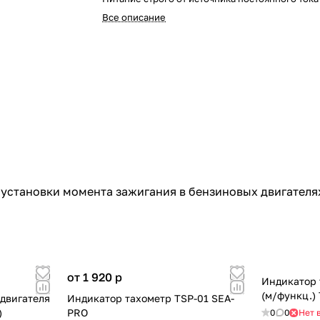
Все описание
установки момента зажигания в бензиновых двигателях
от 1 920
p
Индикатор 
(м/функц.)
двигателя
Индикатор тахометр TSP-01 SEA-
)
PRO
0
0
Нет 