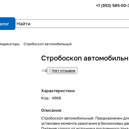
+7 (953) 585-00-
алог
 индикаторы
Стробоскоп автомобильный
Стробоскоп автомобиль
0
Нет отзывов
Характеристики
Код
:
4968
Описание
Стробоскоп автомобильный. Предназначен дл
установки момента зажигания в бензиновых дв
Питание строго от источника постоянного тока 