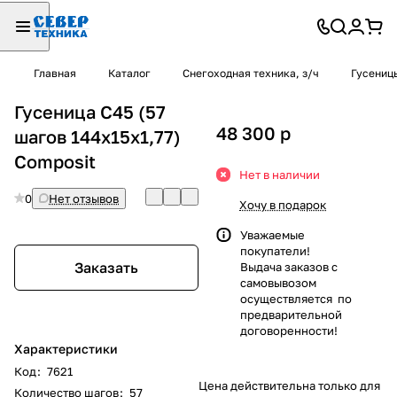
Главная
Каталог
Снегоходная техника, з/ч
Гусениц
Гусеница C45 (57
48 300
p
шагов 144х15х1,77)
Composit
Нет в наличии
0
Нет отзывов
Хочу в подарок
Уважаемые
покупатели!
Заказать
Выдача заказов с
самовывозом
осуществляется по
предварительной
договоренности!
Характеристики
Код
:
7621
Цена действительна только для
Количество шагов
:
57