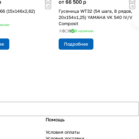
p
от 66 500
p
66 (15х146х2,62)
Гусеница WT32 (54 шага, 8 рядов,
20х154х1,25) YAMAHA VK 540 IV/V
Composit
личии
0
0
В наличии
ее
Подробнее
Помощь
Условия оплаты
Условия доставки