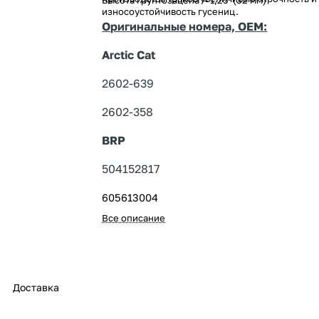
Высота грунтозацепа — 1,25''(32 мм)
износоустойчивость гусениц.
Оригинальные номера, OEM:
Arctic Cat
2602-639
2602-358
BRP
504152817
605613004
Все описание
Доставка