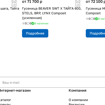
от 71 700
p
от 72 100
шага, Тайга
Гусеница BEAVER SWT X ТАЙГА 600,
Гусеница M
STELS, BRP, LYNX Composit
Composit
(усиленная)
0
0
В на
0
0
В наличии
Подробнее
Подробн
Интернет-магазин
Компания
аталог
О компании
Бренды
Вакансии