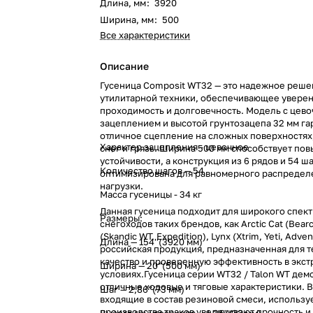
Длина, мм
:
3920
Ширина, мм
:
500
Все характеристики
Описание
Гусеница Composit WT32 — это надежное реше
утилитарной техники, обеспечивающее увере
проходимость и долговечность. Модель с цев
зацеплением и высотой грунтозацепа 32 мм га
отличное сцепление на сложных поверхностях
Характер зацепления - цевочное
снег и грязь. Ширина 500 мм способствует по
устойчивости, а конструкция из 6 рядов и 54 ш
Количество шагов — 54
оптимизирована для равномерного распредел
нагрузки.
Масса гусеницы - 34 кг
Данная гусеница подходит для широкого спек
Размеры:
снегоходов таких брендов, как Arctic Cat (Bear
(Skandic WT, Expedition), Lynx (Xtrim, Yeti, Adve
Длина — 154''(3920 мм)
российская продукция, предназначенная для те
качество и проверенную эффективность в экс
Ширина — 20''(500 мм)
условиях.Гусеница серии WT32 / Talon WT дем
отличные ходовые и тяговые характеристики. 
Шаг — 2,86''(73 мм)
входящие в состав резиновой смеси, использу
производства траков увеличивают прочность и