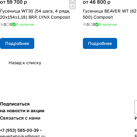
от 59 700
p
от 46 800
p
Гусеница WT30 (54 шага, 4 ряда,
Гусеница BEAVER WT (62 
20х154х1,18) BRP, LYNX Composit
500) Composit
0
0
В наличии
0
0
В наличии
Подробнее
Подробнее
Назад к списку
Подписаться
на новости и акции
Связаться с нами
+7 (953) 585-00-39
К
severtehnika@mail.ru