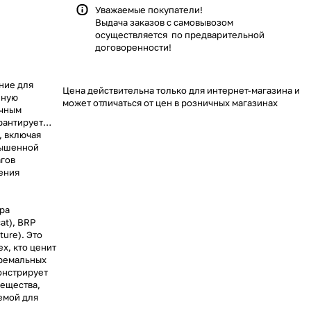
Уважаемые покупатели!
Выдача заказов с самовывозом
осуществляется по предварительной
договоренности!
ние для
Цена действительна только для интернет-магазина и
нную
может отличаться от цен в розничных магазинах
очным
рантирует
, включая
вышенной
агов
ения
тра
cat), BRP
nture). Это
х, кто ценит
тремальных
онстрирует
Вещества,
емой для