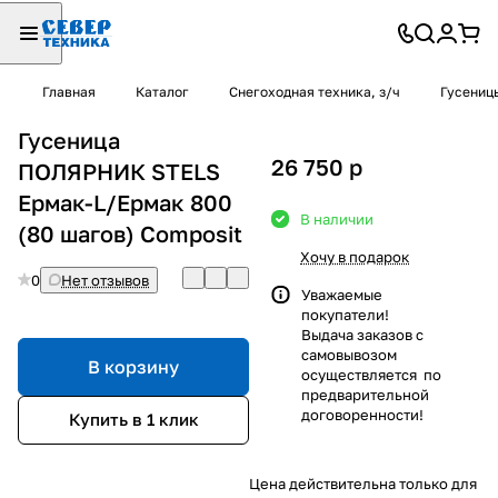
Главная
Каталог
Снегоходная техника, з/ч
Гусениц
Гусеница
26 750
p
ПОЛЯРНИК STELS
Ермак-L/Ермак 800
В наличии
(80 шагов) Composit
Хочу в подарок
0
Нет отзывов
Уважаемые
покупатели!
Выдача заказов с
самовывозом
В корзину
осуществляется по
предварительной
договоренности!
Купить в 1 клик
Цена действительна только для