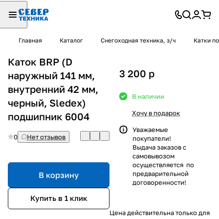
Главная
Каталог
Снегоходная техника, з/ч
Катки п
Каток BRP (D
3 200
p
наружный 141 мм,
внутренний 42 мм,
В наличии
черный, Sledex)
Хочу в подарок
подшипник 6004
Уважаемые
0
Нет отзывов
покупатели!
Выдача заказов с
самовывозом
осуществляется по
предварительной
В корзину
договоренности!
Купить в 1 клик
Цена действительна только для