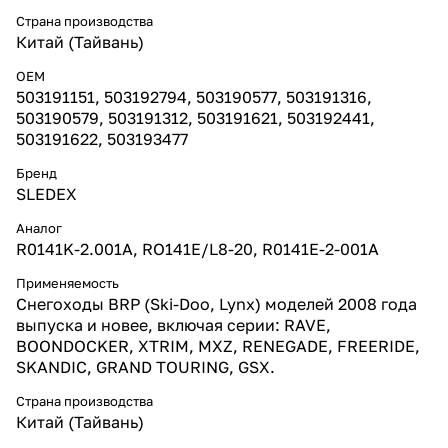
Страна производства
Китай (Тайвань)
ОЕM
503191151, 503192794, 503190577, 503191316,
503190579, 503191312, 503191621, 503192441,
503191622, 503193477
Бренд
SLEDEX
Аналог
R0141K-2.001A, RO141E/L8-20, R0141E-2-001А
Применяемость
Снегоходы BRP (Ski-Doo, Lynx) моделей 2008 года
выпуска и новее, включая серии: RAVE,
BOONDOCKER, XTRIM, MXZ, RENEGADE, FREERIDE,
SKANDIC, GRAND TOURING, GSX.
Страна производства
Китай (Тайвань)