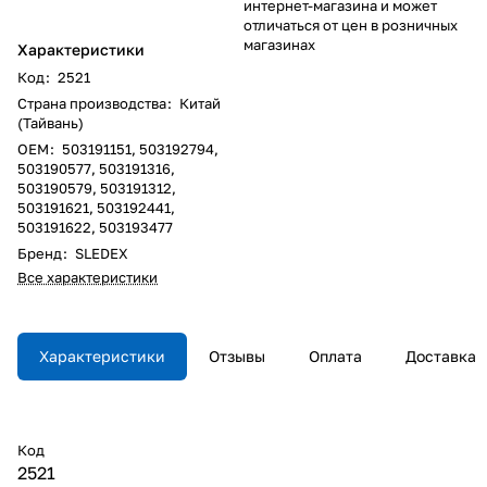
интернет-магазина и может
отличаться от цен в розничных
магазинах
Характеристики
Код
:
2521
Страна производства
:
Китай
(Тайвань)
ОЕM
:
503191151, 503192794,
503190577, 503191316,
503190579, 503191312,
503191621, 503192441,
503191622, 503193477
Бренд
:
SLEDEX
Все характеристики
Характеристики
Отзывы
Оплата
Доставка
Код
2521