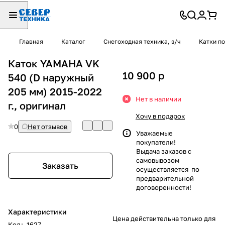
Главная
Каталог
Снегоходная техника, з/ч
Катки п
Каток YAMAHA VK
10 900
p
540 (D наружный
205 мм) 2015-2022
Нет в наличии
г., оригинал
Хочу в подарок
0
Нет отзывов
Уважаемые
покупатели!
Выдача заказов с
самовывозом
Заказать
осуществляется по
предварительной
договоренности!
Характеристики
Цена действительна только для
Код
:
1627