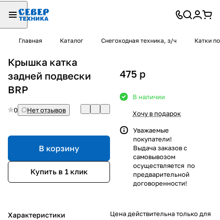
Главная
Каталог
Снегоходная техника, з/ч
Катки п
Крышка катка
475
p
задней подвески
BRP
В наличии
0
Нет отзывов
Хочу в подарок
Уважаемые
покупатели!
В корзину
Выдача заказов с
самовывозом
осуществляется по
Купить в 1 клик
предварительной
договоренности!
Цена действительна только для
Характеристики