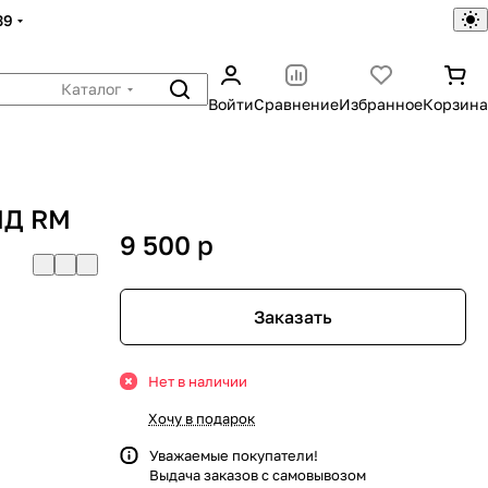
39
Каталог
Войти
Сравнение
Избранное
Корзина
МД RM
9 500
p
Заказать
Нет в наличии
Хочу в подарок
Уважаемые покупатели!
Выдача заказов с самовывозом