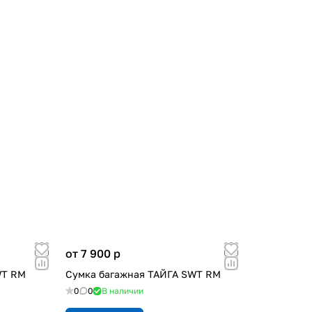
от 7 900
p
WT RM
Сумка багажная ТАЙГА SWT RM
0
0
В наличии