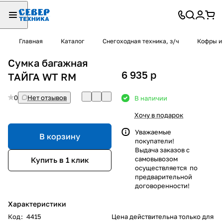
Главная
Каталог
Снегоходная техника, з/ч
Кофры и
Сумка багажная
6 935
p
ТАЙГА WT RM
0
Нет отзывов
В наличии
Хочу в подарок
Уважаемые
В корзину
покупатели!
Выдача заказов с
самовывозом
Купить в 1 клик
осуществляется по
предварительной
договоренности!
Характеристики
Код
:
4415
Цена действительна только для