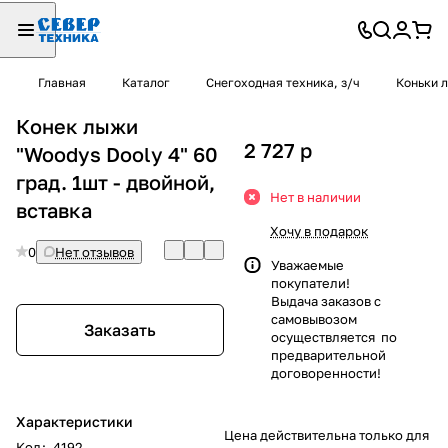
Главная
Каталог
Снегоходная техника, з/ч
Коньки 
Конек лыжи
2 727
p
"Woodys Dooly 4" 60
град. 1шт - двойной,
Нет в наличии
вставка
Хочу в подарок
0
Нет отзывов
Уважаемые
покупатели!
Выдача заказов с
самовывозом
Заказать
осуществляется по
предварительной
договоренности!
Характеристики
Цена действительна только для
Код
:
4192