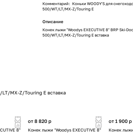
Комментарий
:
Коньки WOODY'S для снегоходо
500/WT/LT/MX-Z/Touring E
Описание
Конек лыжи "Woodys EXECUTIVE 8" BRP Ski-Do
500/WT/LT/MX-Z/Touring E вставка
/LT/MX-Z/Touring E вставка
от 8 820
p
от 1 900
p
CUTIVE 8"
Конек лыжи "Woodys EXECUTIVE 8"
Конек лыжи