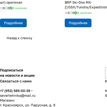
шт) оригинал
BRP Ski-Doo MX-
Z/GSX/Tundra/Expedition
0
0
В наличии
(2003-2012) вставка
0
0
В наличии
Подробнее
Подробнее
Назад к списку
Подписаться
на новости и акции
Связаться с нами
+7 (953) 585-00-39
К
severtehnika@mail.ru
Магазин:
г. Красноярск, ул. Парусная, д. 9