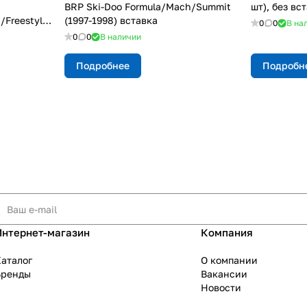
BRP Ski-Doo Formula/Mach/Summit
шт), без вс
/Freestyle
(1997-1998) вставка
0
0
В на
0
0
В наличии
Подробнее
Подробн
Интернет-магазин
Компания
аталог
О компании
Бренды
Вакансии
Новости