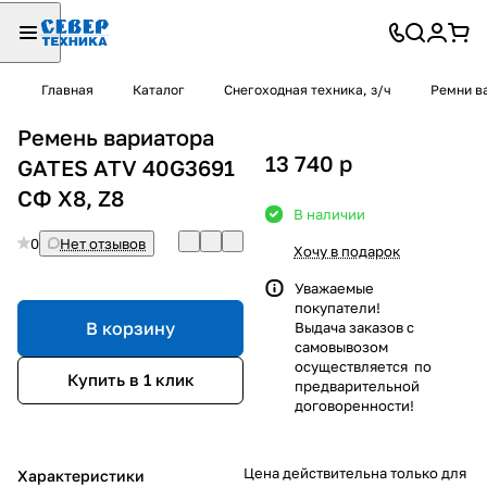
Главная
Каталог
Снегоходная техника, з/ч
Ремни в
Ремень вариатора
13 740
p
GATES ATV 40G3691
СФ X8, Z8
В наличии
0
Нет отзывов
Хочу в подарок
Уважаемые
покупатели!
В корзину
Выдача заказов с
самовывозом
осуществляется по
Купить в 1 клик
предварительной
договоренности!
Цена действительна только для
Характеристики