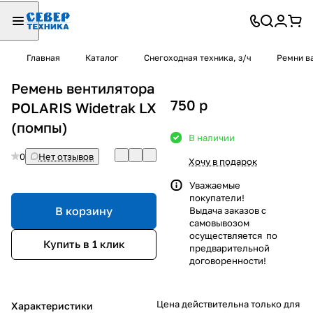
Главная
Каталог
Снегоходная техника, з/ч
Ремни в
Ремень вентилятора
750
p
POLARIS Widetrak LX
(помпы)
В наличии
0
Нет отзывов
Хочу в подарок
Уважаемые
покупатели!
В корзину
Выдача заказов с
самовывозом
осуществляется по
Купить в 1 клик
предварительной
договоренности!
Цена действительна только для
Характеристики