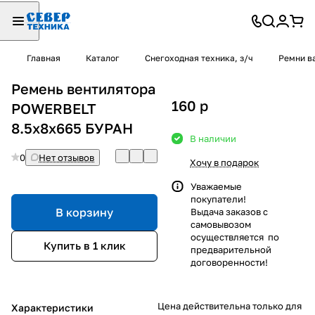
Главная
Каталог
Снегоходная техника, з/ч
Ремни в
Ремень вентилятора
160
p
POWERBELT
8.5х8х665 БУРАН
В наличии
0
Нет отзывов
Хочу в подарок
Уважаемые
покупатели!
В корзину
Выдача заказов с
самовывозом
осуществляется по
Купить в 1 клик
предварительной
договоренности!
Цена действительна только для
Характеристики