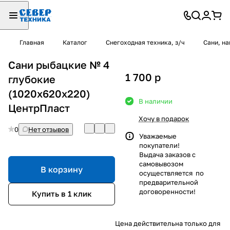
Главная
Каталог
Снегоходная техника, з/ч
Сани, на
Сани рыбацкие № 4
1 700
p
глубокие
(1020х620х220)
В наличии
ЦентрПласт
Хочу в подарок
0
Нет отзывов
Уважаемые
покупатели!
Выдача заказов с
самовывозом
В корзину
осуществляется по
предварительной
договоренности!
Купить в 1 клик
Цена действительна только для