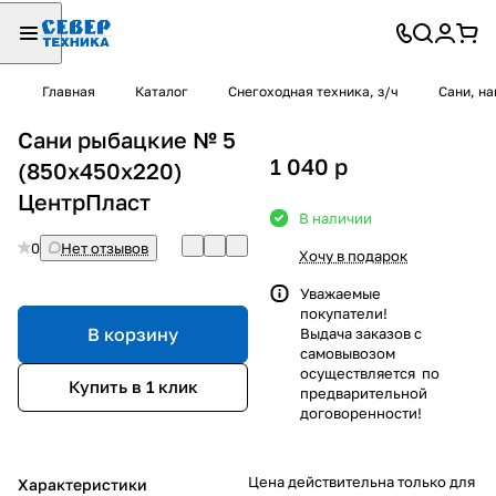
Главная
Каталог
Снегоходная техника, з/ч
Сани, на
Сани рыбацкие № 5
1 040
p
(850x450x220)
ЦентрПласт
В наличии
0
Нет отзывов
Хочу в подарок
Уважаемые
покупатели!
В корзину
Выдача заказов с
самовывозом
осуществляется по
Купить в 1 клик
предварительной
договоренности!
Цена действительна только для
Характеристики