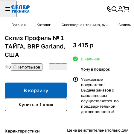
Главная
Каталог
Снегоходная техника, з/ч
Склизы
Склиз Профиль № 1
3 415
p
ТАЙГА, BRP Garland,
США
В наличии
0
Нет отзывов
Хочу в подарок
Уважаемые
покупатели!
В корзину
Выдача заказов с
самовывозом
осуществляется по
Купить в 1 клик
предварительной
договоренности!
Цена действительна только для
Характеристики