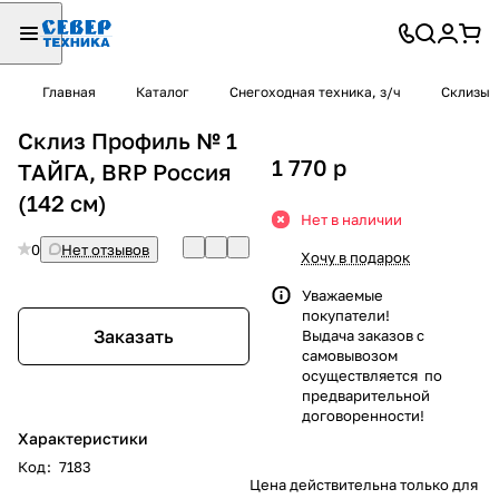
Главная
Каталог
Снегоходная техника, з/ч
Склизы
Склиз Профиль № 1
1 770
p
ТАЙГА, BRP Россия
(142 см)
Нет в наличии
0
Нет отзывов
Хочу в подарок
Уважаемые
покупатели!
Заказать
Выдача заказов с
самовывозом
осуществляется по
предварительной
договоренности!
Характеристики
Код
:
7183
Цена действительна только для