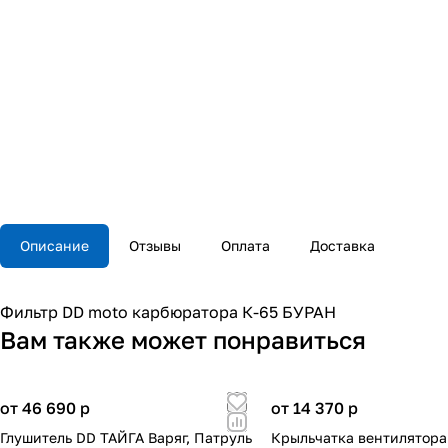
Описание
Отзывы
Оплата
Доставка
Фильтр DD moto карбюратора К-65 БУРАН
Вам также может понравиться
от 46 690
p
от 14 370
p
Глушитель DD ТАЙГА Варяг, Патруль
Крыльчатка вентилятор