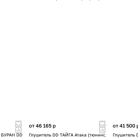
от 46 165
p
от 41 500
а БУРАН DD
Глушитель DD ТАЙГА Атака (тюнинг,
Глушитель 