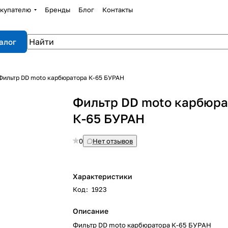
купателю
Бренды
Блог
Контакты
алог
Фильтр DD moto карбюратора К-65 БУРАН
Фильтр DD moto карбюра
К-65 БУРАН
0
Нет отзывов
Характеристики
Код
:
1923
Описание
Фильтр DD moto карбюратора К-65 БУРАН