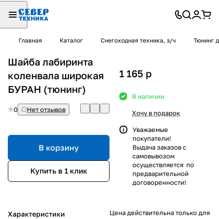
Главная
Каталог
Снегоходная техника, з/ч
Тюнинг 
Шайба лабиринта
1 165
p
коленвала широкая
БУРАН (тюнинг)
В наличии
0
Нет отзывов
Хочу в подарок
Уважаемые
покупатели!
В корзину
Выдача заказов с
самовывозом
осуществляется по
Купить в 1 клик
предварительной
договоренности!
Цена действительна только для
Характеристики