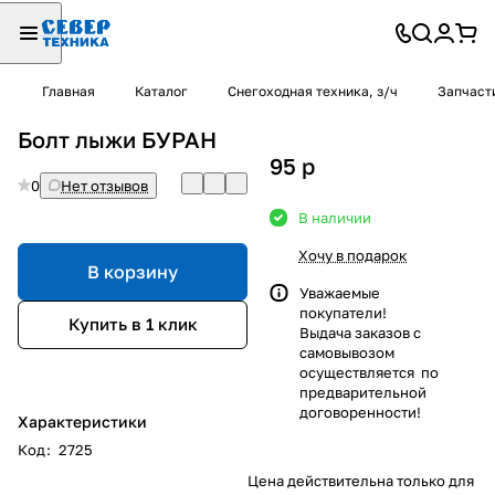
Главная
Каталог
Снегоходная техника, з/ч
Запчаст
Болт лыжи БУРАН
95
p
0
Нет отзывов
В наличии
Хочу в подарок
В корзину
Уважаемые
покупатели!
Купить в 1 клик
Выдача заказов с
самовывозом
осуществляется по
предварительной
договоренности!
Характеристики
Код
:
2725
Цена действительна только для