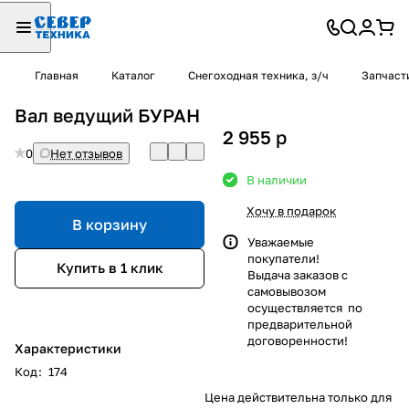
Главная
Каталог
Снегоходная техника, з/ч
Запчаст
Вал ведущий БУРАН
2 955
p
0
Нет отзывов
В наличии
Хочу в подарок
В корзину
Уважаемые
покупатели!
Купить в 1 клик
Выдача заказов с
самовывозом
осуществляется по
предварительной
договоренности!
Характеристики
Код
:
174
Цена действительна только для