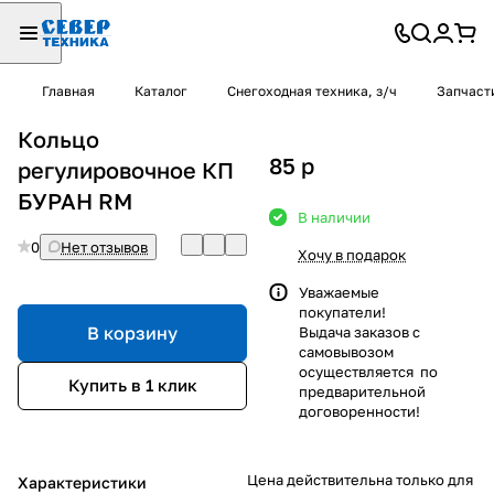
Главная
Каталог
Снегоходная техника, з/ч
Запчаст
Кольцо
85
p
регулировочное КП
БУРАН RM
В наличии
0
Нет отзывов
Хочу в подарок
Уважаемые
покупатели!
В корзину
Выдача заказов с
самовывозом
осуществляется по
Купить в 1 клик
предварительной
договоренности!
Цена действительна только для
Характеристики