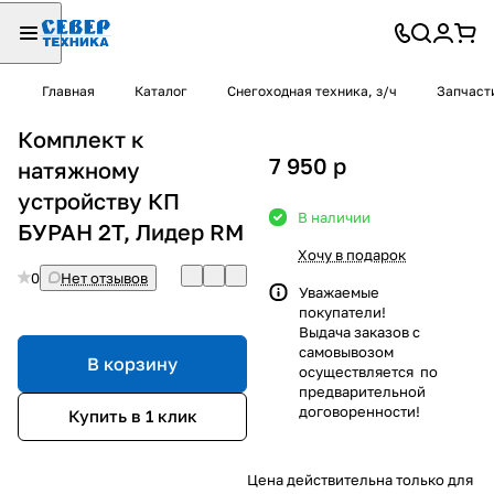
Главная
Каталог
Снегоходная техника, з/ч
Запчаст
Комплект к
7 950
p
натяжному
устройству КП
В наличии
БУРАН 2Т, Лидер RM
Хочу в подарок
0
Нет отзывов
Уважаемые
покупатели!
Выдача заказов с
самовывозом
В корзину
осуществляется по
предварительной
договоренности!
Купить в 1 клик
Цена действительна только для