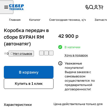
Главная
Каталог
Снегоходная техника, з/ч
Запчаст
Коробка передач в
42 900
p
сборе БУРАН RM
(автонатяг)
В наличии
0
Нет отзывов
Хочу в подарок
Уважаемые
покупатели!
В корзину
Выдача заказов с
самовывозом
осуществляется по
Купить в 1 клик
предварительной
договоренности!
Цена действительна только для
Характеристики