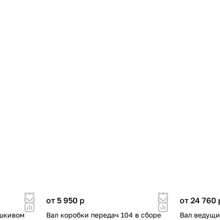
от 5 950
p
от 24 760
 шкивом
Вал коробки передач 104 в сборе
Вал ведущи