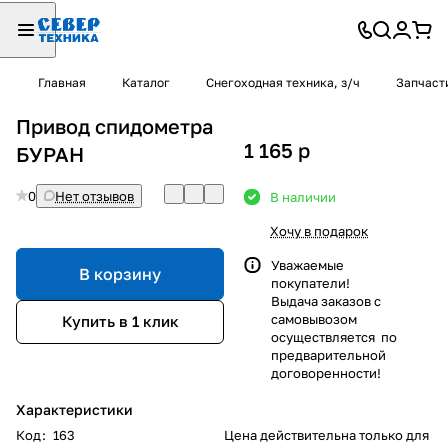
Главная
Каталог
Снегоходная техника, з/ч
Запчаст
Привод спидометра
1 165
p
БУРАН
0
Нет отзывов
В наличии
Хочу в подарок
Уважаемые
В корзину
покупатели!
Выдача заказов с
самовывозом
Купить в 1 клик
осуществляется по
предварительной
договоренности!
Характеристики
Код
:
163
Цена действительна только для