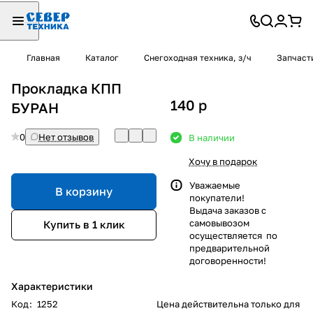
Главная
Каталог
Снегоходная техника, з/ч
Запчаст
Прокладка КПП
140
p
БУРАН
0
Нет отзывов
В наличии
Хочу в подарок
Уважаемые
В корзину
покупатели!
Выдача заказов с
самовывозом
Купить в 1 клик
осуществляется по
предварительной
договоренности!
Характеристики
Код
:
1252
Цена действительна только для