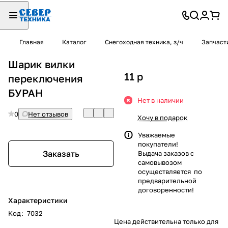
Главная
Каталог
Снегоходная техника, з/ч
Запчаст
Шарик вилки
11
p
переключения
БУРАН
Нет в наличии
0
Нет отзывов
Хочу в подарок
Уважаемые
покупатели!
Заказать
Выдача заказов с
самовывозом
осуществляется по
предварительной
договоренности!
Характеристики
Код
:
7032
Цена действительна только для