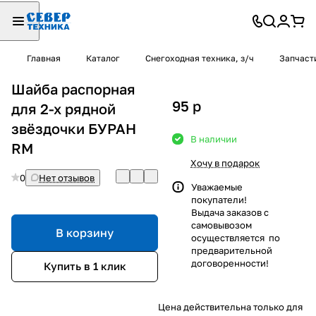
Главная
Каталог
Снегоходная техника, з/ч
Запчаст
Шайба распорная
95
p
для 2-х рядной
звёздочки БУРАН
В наличии
RM
Хочу в подарок
0
Нет отзывов
Уважаемые
покупатели!
Выдача заказов с
самовывозом
В корзину
осуществляется по
предварительной
договоренности!
Купить в 1 клик
Цена действительна только для