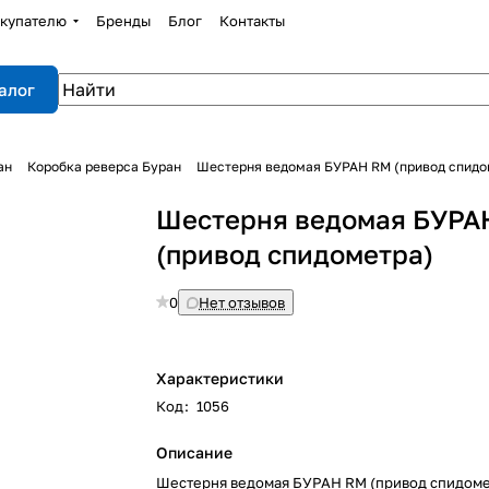
купателю
Бренды
Блог
Контакты
алог
ан
Коробка реверса Буран
Шестерня ведомая БУРАН RM (привод спидо
Шестерня ведомая БУРА
(привод спидометра)
0
Нет отзывов
Характеристики
Код
:
1056
Описание
Шестерня ведомая БУРАН RM (привод спидоме