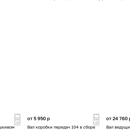
от 5 950
p
от 24 760
 шкивом
Вал коробки передач 104 в сборе
Вал ведущи