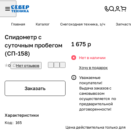
Главная
Каталог
Снегоходная техника, з/ч
Запчаст
Спидометр с
1 675
p
суточным пробегом
(СП-158)
Нет в наличии
0
Нет отзывов
Хочу в подарок
Уважаемые
покупатели!
Заказать
Выдача заказов с
самовывозом
осуществляется по
предварительной
договоренности!
Характеристики
Код
:
165
Цена действительна только для