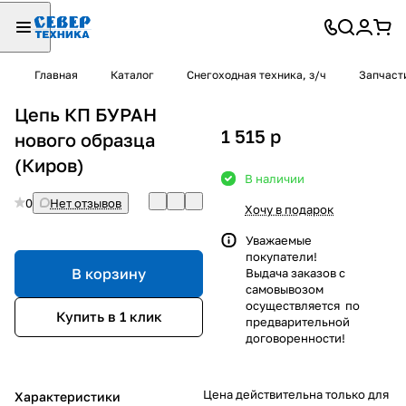
Главная
Каталог
Снегоходная техника, з/ч
Запчаст
Цепь КП БУРАН
1 515
p
нового образца
(Киров)
В наличии
0
Нет отзывов
Хочу в подарок
Уважаемые
покупатели!
В корзину
Выдача заказов с
самовывозом
осуществляется по
Купить в 1 клик
предварительной
договоренности!
Цена действительна только для
Характеристики