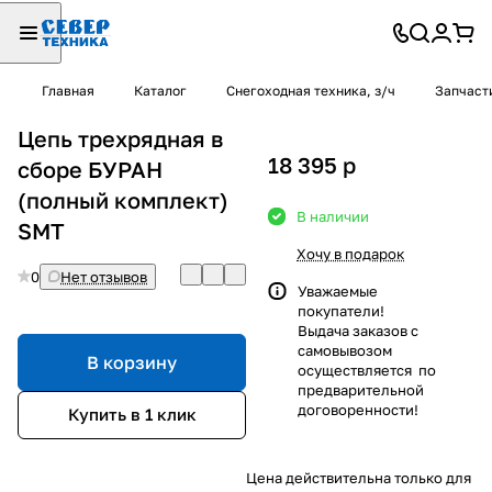
Главная
Каталог
Снегоходная техника, з/ч
Запчаст
Цепь трехрядная в
18 395
p
сборе БУРАН
(полный комплект)
В наличии
SMT
Хочу в подарок
0
Нет отзывов
Уважаемые
покупатели!
Выдача заказов с
самовывозом
В корзину
осуществляется по
предварительной
договоренности!
Купить в 1 клик
Цена действительна только для