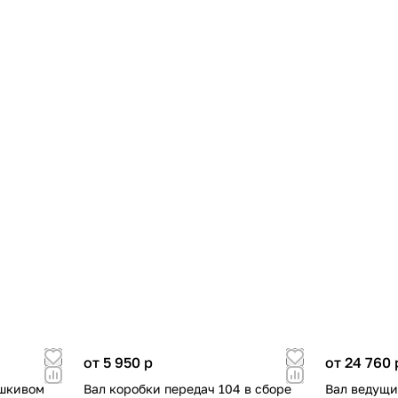
от 5 950
p
от 24 760
 шкивом
Вал коробки передач 104 в сборе
Вал ведущи