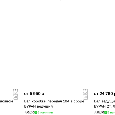
от 5 950
p
от 24 760
 шкивом
Вал коробки передач 104 в сборе
Вал ведущи
БУРАН ведущий
БУРАН 2Т, 
0
0
В наличии
0
0
В на