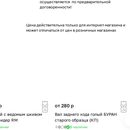
осуществляется по предварительной
договоренности!
Цена действительна только для интернет-магазина и
может отличаться от цен в розничных магазинах
p
от 280
p
й с ведомым шкивом
Вал заднего хода голый БУРАН
Лидер RM
старого образца (КП)
личии
0
0
В наличии