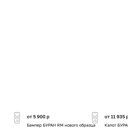
от 5 900
p
от 11 935
Бампер БУРАН RM нового образца
Капот БУРА