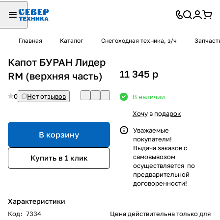
Главная
Каталог
Снегоходная техника, з/ч
Запчаст
Капот БУРАН Лидер
11 345
p
RM (верхняя часть)
0
Нет отзывов
В наличии
Хочу в подарок
Уважаемые
В корзину
покупатели!
Выдача заказов с
самовывозом
Купить в 1 клик
осуществляется по
предварительной
договоренности!
Характеристики
Код
:
7334
Цена действительна только для