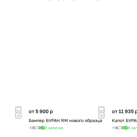
от 5 900
p
от 11 935
Бампер БУРАН RM нового образца
Капот БУРА
0
0
В наличии
0
0
В на