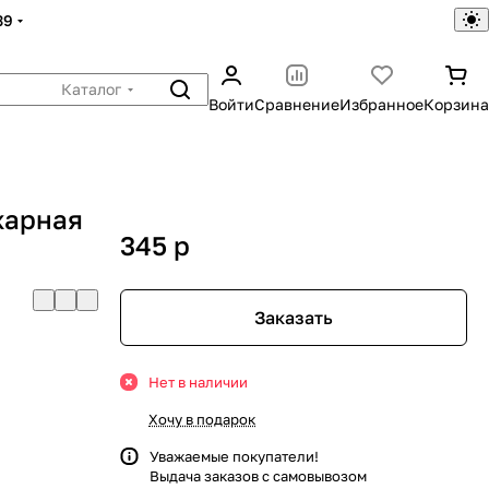
39
Каталог
Войти
Сравнение
Избранное
Корзина
жарная
345
p
Заказать
Нет в наличии
Хочу в подарок
Уважаемые покупатели!
Выдача заказов с самовывозом