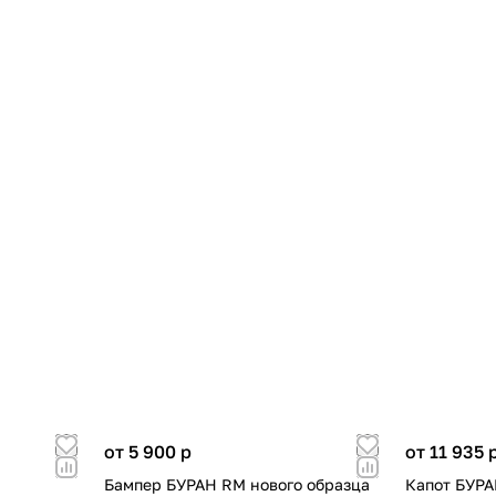
от 5 900
p
от 11 935
Бампер БУРАН RM нового образца
Капот БУРА