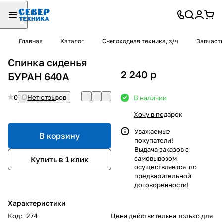
Главная
Каталог
Снегоходная техника, з/ч
Запчаст
Спинка сиденья
2 240
p
БУРАН 640А
0
Нет отзывов
В наличии
Хочу в подарок
Уважаемые
В корзину
покупатели!
Выдача заказов с
самовывозом
Купить в 1 клик
осуществляется по
предварительной
договоренности!
Характеристики
Код
:
274
Цена действительна только для