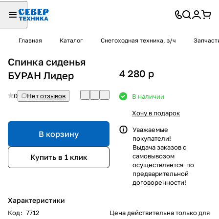
Главная
Каталог
Снегоходная техника, з/ч
Запчаст
Спинка сиденья
4 280
p
БУРАН Лидер
0
Нет отзывов
В наличии
Хочу в подарок
Уважаемые
В корзину
покупатели!
Выдача заказов с
самовывозом
Купить в 1 клик
осуществляется по
предварительной
договоренности!
Характеристики
Код
:
7712
Цена действительна только для