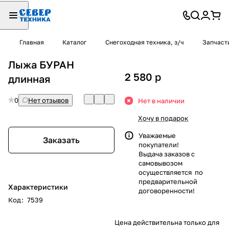
Главная
Каталог
Снегоходная техника, з/ч
Запчаст
Лыжа БУРАН
2 580
p
длинная
0
Нет отзывов
Нет в наличии
Хочу в подарок
Уважаемые
Заказать
покупатели!
Выдача заказов с
самовывозом
осуществляется по
предварительной
Характеристики
договоренности!
Код
:
7539
Цена действительна только для