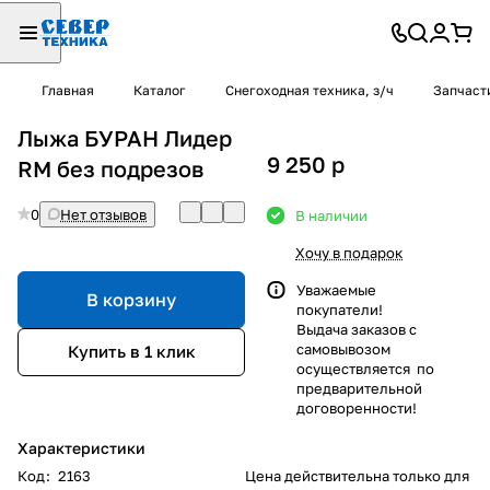
Главная
Каталог
Снегоходная техника, з/ч
Запчаст
Лыжа БУРАН Лидер
9 250
p
RM без подрезов
0
Нет отзывов
В наличии
Хочу в подарок
Уважаемые
В корзину
покупатели!
Выдача заказов с
самовывозом
Купить в 1 клик
осуществляется по
предварительной
договоренности!
Характеристики
Код
:
2163
Цена действительна только для