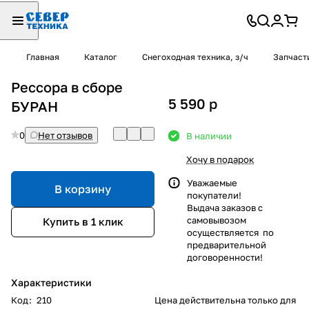
Главная
Каталог
Снегоходная техника, з/ч
Запчаст
Рессора в сборе
5 590
p
БУРАН
0
Нет отзывов
В наличии
Хочу в подарок
Уважаемые
В корзину
покупатели!
Выдача заказов с
самовывозом
Купить в 1 клик
осуществляется по
предварительной
договоренности!
Характеристики
Код
:
210
Цена действительна только для