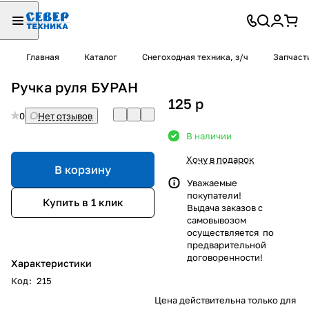
Главная
Каталог
Снегоходная техника, з/ч
Запчаст
Ручка руля БУРАН
125
p
0
Нет отзывов
В наличии
Хочу в подарок
В корзину
Уважаемые
покупатели!
Купить в 1 клик
Выдача заказов с
самовывозом
осуществляется по
предварительной
договоренности!
Характеристики
Код
:
215
Цена действительна только для