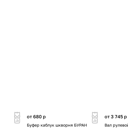
от 680
p
от 3 745
p
Буфер каблук шкворня БУРАН
Вал рулево