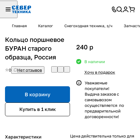
Главная
Каталог
Снегоходная техника, з/ч
Запчаст
Кольцо поршневое
240
p
БУРАН старого
образца, Россия
В наличии
0
Нет отзывов
Хочу в подарок
Уважаемые
покупатели!
В корзину
Выдача заказов с
самовывозом
осуществляется по
Купить в 1 клик
предварительной
договоренности!
Цена действительна только для
Характеристики