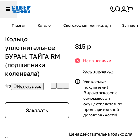
Главная
Каталог
Снегоходная техника, з/ч
Запчаст
Кольцо
315
p
уплотнительное
БУРАН, ТАЙГА RM
Нет в наличии
(подшипника
Хочу в подарок
коленвала)
Уважаемые
0
Нет отзывов
покупатели!
Выдача заказов с
самовывозом
осуществляется по
предварительной
Заказать
договоренности!
Цена действительна только для